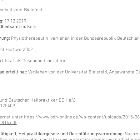
dheitsamt Bielefeld
g:
17.12.2019
dheitsamt in:
Köln
hnung:
Physiotherapeutin (verliehen in der Bundesrepublik Deutschlan
mt Herford 2002
rtifikat als Gesundheitsberaterin
 erteilt hat:
Verliehen von der Universität Bielefeld, Angewandte 
nd Deutscher Heilpraktiker BDH e.V.
125409
ernet unter
https://www.bdh-online.de/wp-content/uploads/2015/0
0814.pdf
tätigkeit, Heilpraktikergesetz und Durchführungsverordnung:
Nachzul
/heilprg/index.html
und
http://www.gesetze-im-internet.de/heilprgd