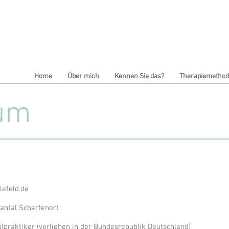
Home
Über mich
Kennen Sie das?
Therapiemetho
um
lefeld.de
antal Scharfenort
lpraktiker (verliehen in der Bundesrepublik Deutschland)