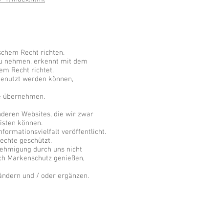
schem Recht richten.
 zu nehmen, erkennt mit dem
em Recht richtet.
 genutzt werden können,
ie übernehmen.
nderen Websites, die wir zwar
isten können.
formationsvielfalt veröffentlicht.
echte geschützt.
enehmigung durch uns nicht
ich Markenschutz genießen,
 ändern und / oder ergänzen.