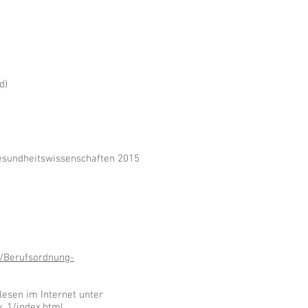
d)
Gesundheitswissenschaften 2015
8/Berufsordnung-
esen im Internet unter
v_1/index.html