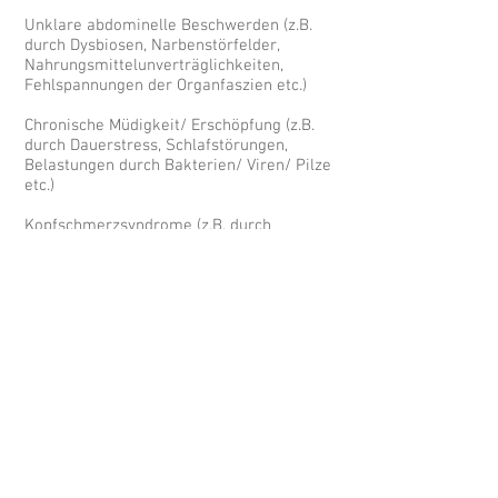
Unklare abdominelle Beschwerden (z.B.
durch Dysbiosen, Narbenstörfelder,
Nahrungsmittelunverträglichkeiten,
Fehlspannungen der Organfaszien etc.)
Chronische Müdigkeit/ Erschöpfung (z.B.
durch Dauerstress, Schlafstörungen,
Belastungen durch Bakterien/ Viren/ Pilze
etc.)
Kopfschmerzsyndrome (z.B. durch
Muskelfehlspannungen, alte Traumata,
Hormonstörungen, Allergien,
Schwermetallbelastungen/ Umweltgifte
etc.)
Nicht alle hier erwähnten Beschwerdeursachen
werden so von der evidenzbasierten Medizin,
landläufig Schulmedizin anerkannt.
Fragen Sie
mich gerne.
c.scharfenort@heilwerk-bielefeld.de
Marktstraße 38